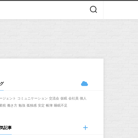
グ
ージェント
コミュニケーション
交流会
仮眠
会社員
個人
業税
働き方
勉強
孤独感
安定
帳簿
睡眠不足
気記事