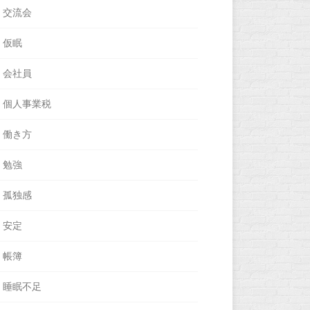
交流会
仮眠
会社員
個人事業税
働き方
勉強
孤独感
安定
帳簿
睡眠不足