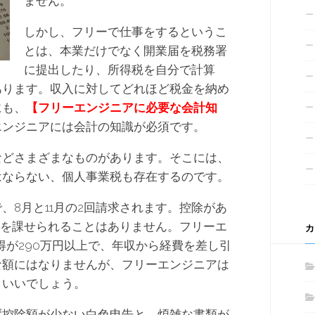
ません。
しかし、フリーで仕事をするというこ
とは、本業だけでなく開業届を税務署
に提出したり、所得税を自分で計算
あります。収入に対してどれほど税金を納め
にも、
【
フリーエンジニアに必要な会計知
エンジニアには会計の知識が必須です。
などさまざまなものがあります。そこには、
はならない、個人事業税も存在するのです。
、8月と11月の2回請求されます。控除があ
税を課せられることはありません。フリーエ
カ
得が290万円以上で、年収から経費を差し引
な額にはなりませんが、フリーエンジニアは
といいでしょう。
ず控除額が少ない白色申告と、煩雑な書類が