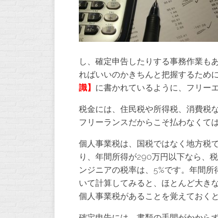
し、確定申告したりする事務作業も
ればいいのかきちんと把握するため
識
】
に書かれているように、フリー
税金には、住民税や所得税、消費税
フリーランスだからこそ払わなくて
個人事業税は、国税ではなく地方税で
り、年間所得が290万円以下なら、
ンジニアの税率は、5%です。年間所
いて計算してみると、ほとんど大き
個人事業税があることを覚えておく
確定申告には、書類の手間がかから